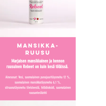
MANSIKKA-
RUUSU
Marjaisen mansikkainen ja hennon
ruusuinen Rebeet on kuin kesä tölkissä.
Ainesosat: Vesi, suomalainen punajuuritäysmehu 12 %,
suomalainen mansikkatäysmehu 6,1 %,
sitruunatäysmehu tiivisteestä, hiilidioksidi, suomalainen
ruusunterälehti