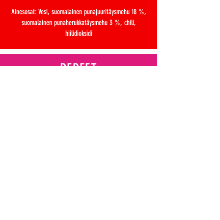
Ainesosat: Vesi, suomalainen punajuuritäysmehu 18 %,
suomalainen punaherukkatäysmehu 3 %, chili,
hiilidioksidi
REBEET
KAUSITUOTTEET