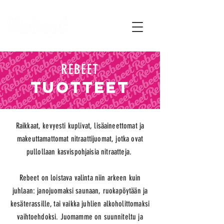
REBEET
TUOTTEET
Raikkaat, kevyesti kuplivat, lisäaineettomat ja
makeuttamattomat nitraattijuomat, jotka ovat
pullollaan kasvispohjaisia nitraatteja.
Rebeet on loistava valinta niin arkeen kuin
juhlaan: janojuomaksi saunaan, ruokapöytään ja
kesäterassille, tai vaikka juhlien alkoholittomaksi
vaihtoehdoksi. Juomamme on suunniteltu ja