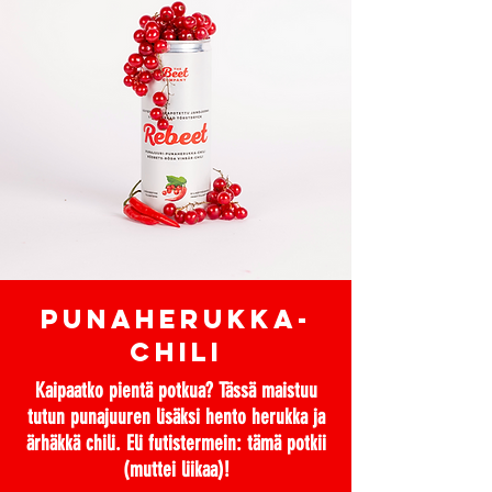
punaherukka-
chili
Kaipaatko pientä potkua? Tässä maistuu
tutun punajuuren lisäksi hento herukka ja
ärhäkkä chili. Eli futistermein: tämä potkii
(muttei liikaa)!